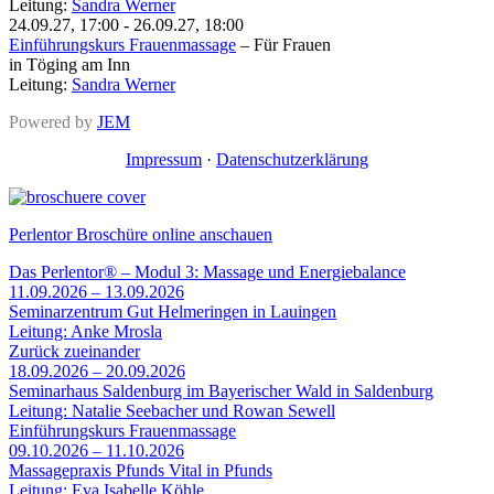
Leitung:
Sandra Werner
24.09.27
,
17:00
-
26.09.27
,
18:00
Einführungskurs Frauenmassage
–
Für Frauen
in Töging am Inn
Leitung:
Sandra Werner
Powered by
JEM
Impressum
·
Datenschutzerklärung
Perlentor Broschüre online anschauen
Das Perlentor® – Modul 3: Massage und Energiebalance
11.09.2026 – 13.09.2026
Seminarzentrum Gut Helmeringen in Lauingen
Leitung: Anke Mrosla
Zurück zueinander
18.09.2026 – 20.09.2026
Seminarhaus Saldenburg im Bayerischer Wald in Saldenburg
Leitung: Natalie Seebacher und Rowan Sewell
Einführungskurs Frauenmassage
09.10.2026 – 11.10.2026
Massagepraxis Pfunds Vital in Pfunds
Leitung: Eva Isabelle Köhle