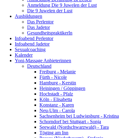
Anmeldung Die 9 Juwelen der Lust
Die 9 Juwelen der Lust
Ausbildungen
Das Perlentor
Das Jadetor
GesundheitspraktikerIn
Infoabend Perlentor
Infoabend Jadetor
Sexualcoaching
Kalender
Yoni-Massage Anbieterinnen
Deutschland
Freiburg - Melanie
Fürth - Nicole
Hamburg - Kerstin
Heiningen / Göppingen
Hochstadt - Pfalz
Köln - Elisabetta
Konstanz - Karen
Neu-Ulm - Carola
Sachsenheim bei Ludwigsburg - Kristina
Schorndorf bei Stuttgart - Sonja
Seewald (Nordschwarzwald) - Tara
Töging am Inn