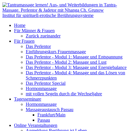
Institut für spirituell-erotische Berührungssysteme
Home
Für Männer & Frauen
Zurück zueinander
Für Frauen
Das Perlentor
Einführungskurs Frauenmassage
Das Perlentor - Modul 1: Massage und Entspannung
Das Perlentor - Modul 2: Massage und Lust
Das Perlentor - Modul 3: Massage und Energiebalance
Das Perlentor - Modul 4: Massage und das Lösen von
Schmerzpunkten
Das Perlentor Special
Hormonmassage
mit vollen Segeln durch die Wechseljahre
Tagesseminare
Hormonmassage
Massageaustausch Passau
Frankfurt/Main
Passau
Online Veranstaltungen
Anmeldung Berührung ist Leben