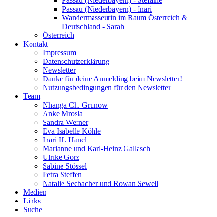
Passau (Niederbayern) - Stefanie
Passau (Niederbayern) - Inari
Wandermasseurin im Raum Österreich &
Deutschland - Sarah
Österreich
Kontakt
Impressum
Datenschutzerklärung
Newsletter
Danke für deine Anmelding beim Newsletter!
Nutzungsbedingungen für den Newsletter
Team
Nhanga Ch. Grunow
Anke Mrosla
Sandra Werner
Eva Isabelle Köhle
Inari H. Hanel
Marianne und Karl-Heinz Gallasch
Ulrike Görz
Sabine Stössel
Petra Steffen
Natalie Seebacher und Rowan Sewell
Medien
Links
Suche