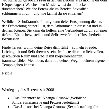
Wo stehst du gerade als Frau in deinem Leben? Was möchte dir dein
Körper sagen? Welche alten Muster willst du aufdecken und
durchbrechen? Welche Potenziale im Bereich Sexualität
schlummern in dir – und wie kannst du sie entfalten?
Weibliche Schoßraumberührung kann tiefer Entspannung dienen,
der Erforschung deiner Lust, dem Ankommen in dir selbst und in
deinem Körper. Sie kann dir helfen, eine Verbindung zu dir auf einer
tieferen Ebene herzustellen und Selbstzweifel oder Unsicherheiten
loszulassen.
Finde heraus, wohin deine Reise dich führt – zu mehr Freude,
Leichtigkeit und Selbstbewusstsein. Ich biete dir einen liebevollen,
geschützten Raum und arbeite mit körperorientierten,
traumasensiblen Methoden, damit du deinen Weg in deinem eigenen
Tempo gehen kannst.
Nicole
---
Werdegang des Herzens seit 2008
„Das Perlentor“ bei Nhanga Grunow (Weibliche
Schoßraummassage und Prozessbegleitung)
„Das Jadetor“ bei Nhanga Grunow (Sexualcoaching für