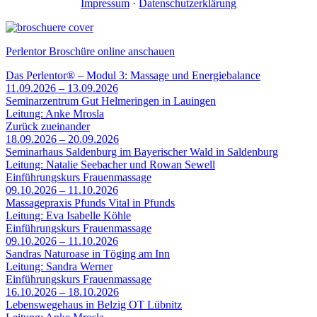
Impressum
·
Datenschutzerklärung
Perlentor Broschüre online anschauen
Das Perlentor® – Modul 3: Massage und Energiebalance
11.09.2026 – 13.09.2026
Seminarzentrum Gut Helmeringen in Lauingen
Leitung: Anke Mrosla
Zurück zueinander
18.09.2026 – 20.09.2026
Seminarhaus Saldenburg im Bayerischer Wald in Saldenburg
Leitung: Natalie Seebacher und Rowan Sewell
Einführungskurs Frauenmassage
09.10.2026 – 11.10.2026
Massagepraxis Pfunds Vital in Pfunds
Leitung: Eva Isabelle Köhle
Einführungskurs Frauenmassage
09.10.2026 – 11.10.2026
Sandras Naturoase in Töging am Inn
Leitung: Sandra Werner
Einführungskurs Frauenmassage
16.10.2026 – 18.10.2026
Lebenswegehaus in Belzig OT Lübnitz