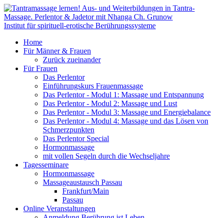
Institut für spirituell-erotische Berührungssysteme
Home
Für Männer & Frauen
Zurück zueinander
Für Frauen
Das Perlentor
Einführungskurs Frauenmassage
Das Perlentor - Modul 1: Massage und Entspannung
Das Perlentor - Modul 2: Massage und Lust
Das Perlentor - Modul 3: Massage und Energiebalance
Das Perlentor - Modul 4: Massage und das Lösen von
Schmerzpunkten
Das Perlentor Special
Hormonmassage
mit vollen Segeln durch die Wechseljahre
Tagesseminare
Hormonmassage
Massageaustausch Passau
Frankfurt/Main
Passau
Online Veranstaltungen
Anmeldung Berührung ist Leben