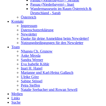
Passau (Niederbayern) - Stefanie
Passau (Niederbayern) - Inari
Wandermasseurin im Raum Österreich &
Deutschland - Sarah
Österreich
Kontakt
Impressum
Datenschutzerklärung
Newsletter
Danke für deine Anmelding beim Newsletter!
Nutzungsbedingungen für den Newsletter
Team
Nhanga Ch. Grunow
Anke Mrosla
Sandra Werner
Eva Isabelle Köhle
Inari H. Hanel
Marianne und Karl-Heinz Gallasch
Ulrike Görz
Sabine Stössel
Petra Steffen
Natalie Seebacher und Rowan Sewell
Medien
Links
Suche