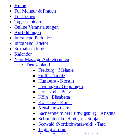
Home
Für Männer & Frauen
Für Frauen
Tagesseminare
Online Veranstaltungen
Ausbildungen
Infoabend Perlentor
Infoabend Jadetor
Sexualcoaching
Kalender
Yoni-Massage Anbieterinnen
Deutschland
Freiburg - Melanie
Fürth - Nicole
Hamburg - Kerstin
Heiningen / Göppingen
Hochstadt - Pfalz
Köln - Elisabetta
Konstanz - Karen
Neu-Ulm - Carola
Sachsenheim bei Ludwigsburg - Kristina
Schorndorf bei Stuttgart - Sonja
Seewald (Nordschwarzwald) - Tara
Töging am Inn