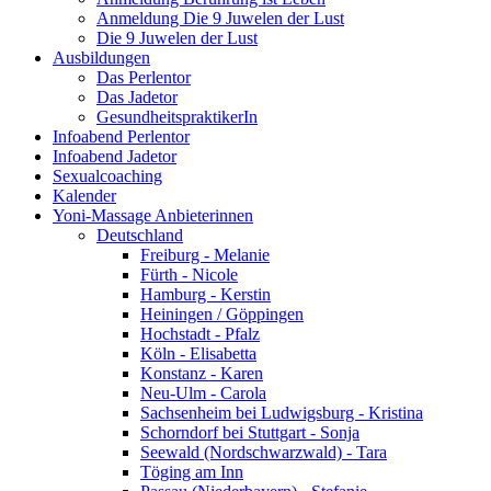
Anmeldung Die 9 Juwelen der Lust
Die 9 Juwelen der Lust
Ausbildungen
Das Perlentor
Das Jadetor
GesundheitspraktikerIn
Infoabend Perlentor
Infoabend Jadetor
Sexualcoaching
Kalender
Yoni-Massage Anbieterinnen
Deutschland
Freiburg - Melanie
Fürth - Nicole
Hamburg - Kerstin
Heiningen / Göppingen
Hochstadt - Pfalz
Köln - Elisabetta
Konstanz - Karen
Neu-Ulm - Carola
Sachsenheim bei Ludwigsburg - Kristina
Schorndorf bei Stuttgart - Sonja
Seewald (Nordschwarzwald) - Tara
Töging am Inn