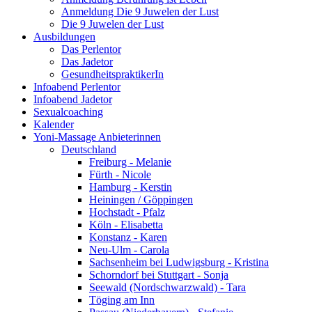
Anmeldung Die 9 Juwelen der Lust
Die 9 Juwelen der Lust
Ausbildungen
Das Perlentor
Das Jadetor
GesundheitspraktikerIn
Infoabend Perlentor
Infoabend Jadetor
Sexualcoaching
Kalender
Yoni-Massage Anbieterinnen
Deutschland
Freiburg - Melanie
Fürth - Nicole
Hamburg - Kerstin
Heiningen / Göppingen
Hochstadt - Pfalz
Köln - Elisabetta
Konstanz - Karen
Neu-Ulm - Carola
Sachsenheim bei Ludwigsburg - Kristina
Schorndorf bei Stuttgart - Sonja
Seewald (Nordschwarzwald) - Tara
Töging am Inn