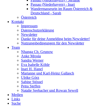
Passau (Niederbayern) - Stefanie
Passau (Niederbayern) - Inari
Wandermasseurin im Raum Österreich &
Deutschland - Sarah
Österreich
Kontakt
Impressum
Datenschutzerklärung
Newsletter
Danke für deine Anmelding beim Newsletter!
Nutzungsbedingungen für den Newsletter
Team
Nhanga Ch. Grunow
Anke Mrosla
Sandra Werner
Eva Isabelle Köhle
Inari H. Hanel
Marianne und Karl-Heinz Gallasch
Ulrike Görz
Sabine Stössel
Petra Steffen
Natalie Seebacher und Rowan Sewell
Medien
Links
Suche