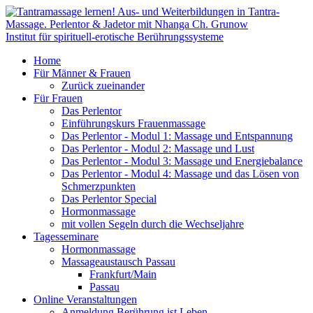
Institut für spirituell-erotische Berührungssysteme
Home
Für Männer & Frauen
Zurück zueinander
Für Frauen
Das Perlentor
Einführungskurs Frauenmassage
Das Perlentor - Modul 1: Massage und Entspannung
Das Perlentor - Modul 2: Massage und Lust
Das Perlentor - Modul 3: Massage und Energiebalance
Das Perlentor - Modul 4: Massage und das Lösen von
Schmerzpunkten
Das Perlentor Special
Hormonmassage
mit vollen Segeln durch die Wechseljahre
Tagesseminare
Hormonmassage
Massageaustausch Passau
Frankfurt/Main
Passau
Online Veranstaltungen
Anmeldung Berührung ist Leben