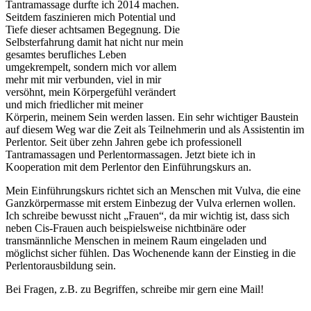
Tantramassage durfte ich 2014 machen.
Seitdem faszinieren mich Potential und
Tiefe dieser achtsamen Begegnung. Die
Selbsterfahrung damit hat nicht nur mein
gesamtes berufliches Leben
umgekrempelt, sondern mich vor allem
mehr mit mir verbunden, viel in mir
versöhnt, mein Körpergefühl verändert
und mich friedlicher mit meiner
Körperin, meinem Sein werden lassen. Ein sehr wichtiger Baustein
auf diesem Weg war die Zeit als Teilnehmerin und als Assistentin im
Perlentor. Seit über zehn Jahren gebe ich professionell
Tantramassagen und Perlentormassagen. Jetzt biete ich in
Kooperation mit dem Perlentor den Einführungskurs an.
Mein Einführungskurs richtet sich an Menschen mit Vulva, die eine
Ganzkörpermasse mit erstem Einbezug der Vulva erlernen wollen.
Ich schreibe bewusst nicht „Frauen“, da mir wichtig ist, dass sich
neben Cis-Frauen auch beispielsweise nichtbinäre oder
transmännliche Menschen in meinem Raum eingeladen und
möglichst sicher fühlen. Das Wochenende kann der Einstieg in die
Perlentorausbildung sein.
Bei Fragen, z.B. zu Begriffen, schreibe mir gern eine Mail!