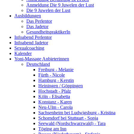
Anmeldung Die 9 Juwelen der Lust
Die 9 Juwelen der Lust
Ausbildungen
Das Perlentor
Das Jadetor
GesundheitspraktikerIn
Infoabend Perlentor
Infoabend Jadetor
Sexualcoaching
Kalender
Yoni-Massage Anbieterinnen
Deutschland
Freiburg - Melanie
Fürth - Nicole
Hamburg - Kerstin
Heiningen / Göppingen
Hochstadt - Pfalz
Köln - Elisabetta
Konstanz - Karen
Neu-Ulm - Carola
Sachsenheim bei Ludwigsburg - Kristina
Schorndorf bei Stuttgart - Sonja
Seewald (Nordschwarzwald) - Tara
Töging am Inn