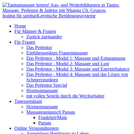
Institut für spirituell-erotische Berührungssysteme
Home
Für Männer & Frauen
Zurück zueinander
Für Frauen
Das Perlentor
Einführungskurs Frauenmassage
Das Perlentor - Modul 1: Massage und Entspannung
Das Perlentor - Modul 2: Massage und Lust
Das Perlentor - Modul 3: Massage und Energiebalance
Das Perlentor - Modul 4: Massage und das Lösen von
Schmerzpunkten
Das Perlentor Special
Hormonmassage
mit vollen Segeln durch die Wechseljahre
Tagesseminare
Hormonmassage
Massageaustausch Passau
Frankfurt/Main
Passau
Online Veranstaltungen
Anmeldung Berührung ist Leben