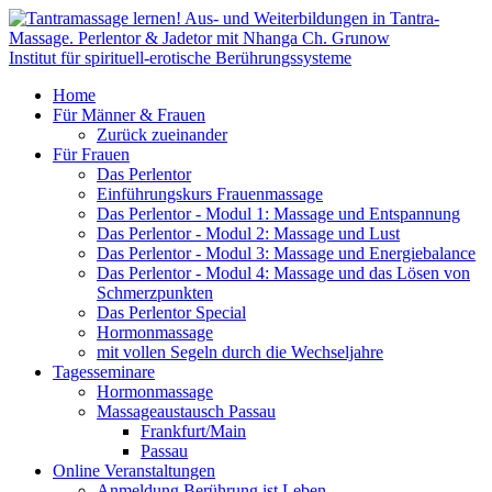
Institut für spirituell-erotische Berührungssysteme
Home
Für Männer & Frauen
Zurück zueinander
Für Frauen
Das Perlentor
Einführungskurs Frauenmassage
Das Perlentor - Modul 1: Massage und Entspannung
Das Perlentor - Modul 2: Massage und Lust
Das Perlentor - Modul 3: Massage und Energiebalance
Das Perlentor - Modul 4: Massage und das Lösen von
Schmerzpunkten
Das Perlentor Special
Hormonmassage
mit vollen Segeln durch die Wechseljahre
Tagesseminare
Hormonmassage
Massageaustausch Passau
Frankfurt/Main
Passau
Online Veranstaltungen
Anmeldung Berührung ist Leben