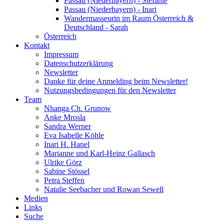
Passau (Niederbayern) - Stefanie
Passau (Niederbayern) - Inari
Wandermasseurin im Raum Österreich &
Deutschland - Sarah
Österreich
Kontakt
Impressum
Datenschutzerklärung
Newsletter
Danke für deine Anmelding beim Newsletter!
Nutzungsbedingungen für den Newsletter
Team
Nhanga Ch. Grunow
Anke Mrosla
Sandra Werner
Eva Isabelle Köhle
Inari H. Hanel
Marianne und Karl-Heinz Gallasch
Ulrike Görz
Sabine Stössel
Petra Steffen
Natalie Seebacher und Rowan Sewell
Medien
Links
Suche