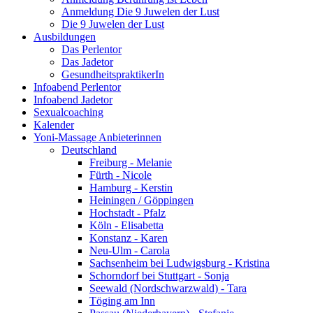
Anmeldung Die 9 Juwelen der Lust
Die 9 Juwelen der Lust
Ausbildungen
Das Perlentor
Das Jadetor
GesundheitspraktikerIn
Infoabend Perlentor
Infoabend Jadetor
Sexualcoaching
Kalender
Yoni-Massage Anbieterinnen
Deutschland
Freiburg - Melanie
Fürth - Nicole
Hamburg - Kerstin
Heiningen / Göppingen
Hochstadt - Pfalz
Köln - Elisabetta
Konstanz - Karen
Neu-Ulm - Carola
Sachsenheim bei Ludwigsburg - Kristina
Schorndorf bei Stuttgart - Sonja
Seewald (Nordschwarzwald) - Tara
Töging am Inn